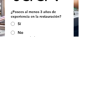
¿Posees al menos 3 años de
experiencia en la restauración?
Sí
No
¿Tienes un diploma o una
formación en gastronomía/cocina?
Sí
Non
¿Posees un nivel intermedio de
francés o inglés?
Sí
No
Siguiente