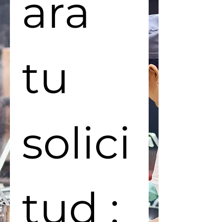
ara 
tu 
solici
tud : 