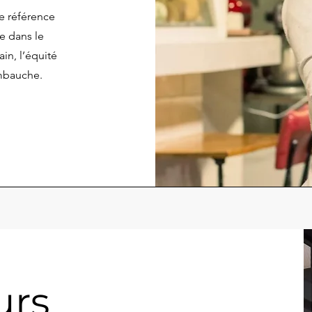
e référence
e dans le
ain, l’équité
embauche.
urs