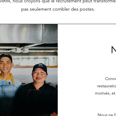
RM, nous croyons que le recrutement peut transformer
pas seulement combler des postes.
N
Conne
restaurati
motivés, et
Nous ne f