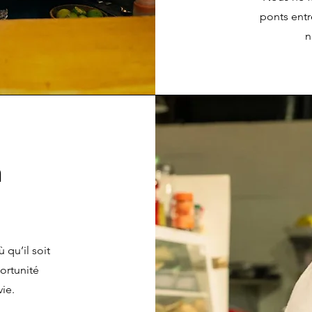
ponts entre
n
n
qu’il soit
ortunité
vie.