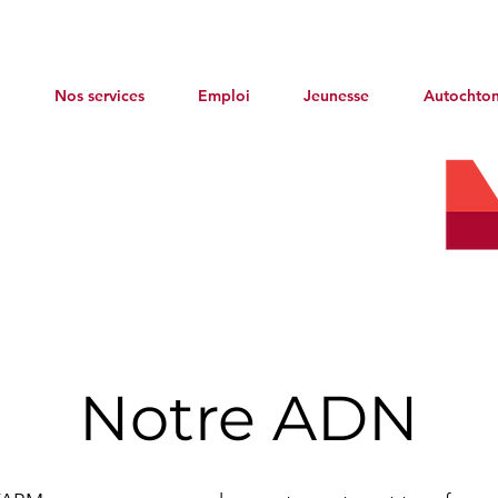
?
Nos services
Emploi
Jeunesse
Autochto
AR-2101983
Notre ADN