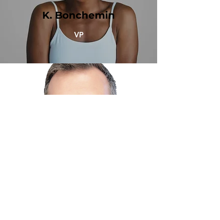
K. Bonchemin
VP
A.Martin