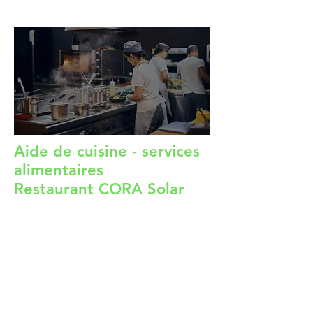
publiées régulièrement.
Aide de cuisine - services
alimentaires
Restaurant CORA Solar
Comment postuler:
Par téléphone:
514-791-6028
Entre 09:00
et 12:00
Par courriel:
fsaenz@efarm-ca.org