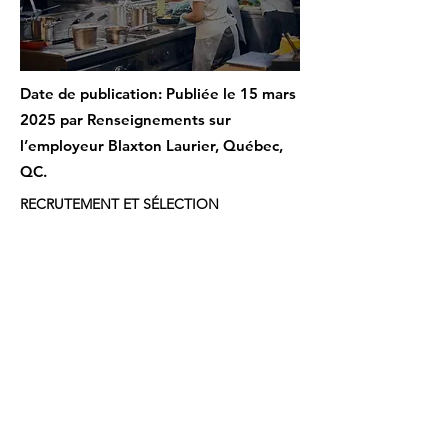
Date de publication: Publiée le 15 mars
2025 par Renseignements sur
l’employeur Blaxton Laurier, Québec,
QC.
RECRUTEMENT ET SÉLECTION
Plateforme d'emploi
autochtone – Rejoignez
Notre Équipe !
Bienvenue sur la Plateforme d'Emploi
Autochtone
Notre plateforme est dédiée à
connecter les talents autochtones
avec des opportunités de carrière