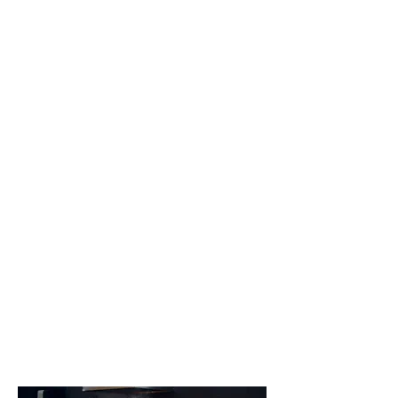
En EFARM creemos en la fuerza del
talento y la innovación. Esta sección está
dedicada a nuestras ofertas de empleo
actuales, donde encontrarás
oportunidades para formar parte de un
equipo dinámico y comprometido con la
excelencia.
Ya seas un profesional experimentado o
estés buscando un nuevo desafío, explora
nuestros puestos disponibles y descubre
cómo tu trayectoria puede alinearse con
nuestra misión.
¡Postula hoy mismo y cultiva tu futuro con
nosotros!
Mantente conectado: nuevas ofertas se
publican regularmente.