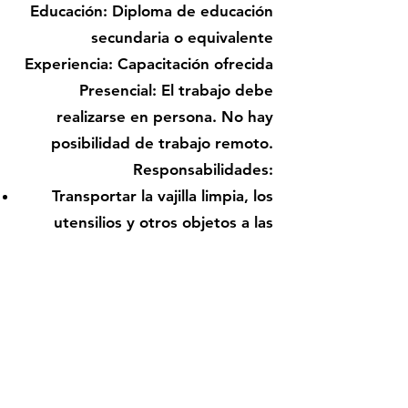
Educación: Diploma de educación
secundaria o equivalente
Experiencia: Capacitación ofrecida
Presencial: El trabajo debe
realizarse en persona. No hay
posibilidad de trabajo remoto.
Responsabilidades:
Transportar la vajilla limpia, los
utensilios y otros objetos a las
áreas de servicio y preparar las
mesas
Limpiar y desinfectar artículos
como rejillas, carritos y
trituradores de residuos del
lavavajillas
Recoger y limpiar mesas, bandejas