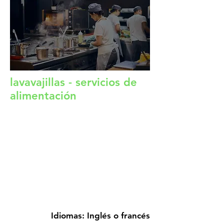
lavavajillas - servicios de
alimentación
Cómo postular:
Por teléfono: 514-791-6028 de 09:00 a
12:00
Por correo electrónico: fsaenz@efarm-
ca.org
Incluya en su postulación una carta de
presentación
Publicado hasta el 15-04-2025
Idiomas: Inglés o francés