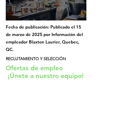
Fecha de publicación: Publicado el 15
de marzo de 2025 por Información del
empleador Blaxton Laurier, Quebec,
QC.
RECLUTAMIENTO Y SELECCIÓN
Ofertas de empleo
¡Únete a nuestro equipo!
En EFARM creemos en la fuerza del
talento y la innovación. Esta sección está
dedicada a nuestras ofertas de empleo
actuales, donde encontrarás
oportunidades para formar parte de un
equipo dinámico y comprometido con la